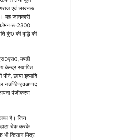
4 से तथा पूर्वी 
रयागराज एवं लखनऊ 
है। यह जानकारी 
्य कॉमन-रू-2300 
ति कुं0 की वृद्धि की 
0एस0एस0, मण्डी 
केन्द्र स्थापित 
 पीने, छाया इत्यादि 
टल-नचण्बिेण्हवअण्पद 
तु अपना पंजीकरण 
पलब्ध है। जिन 
ा डाटा चेक करके 
के भी किसान मित्र 