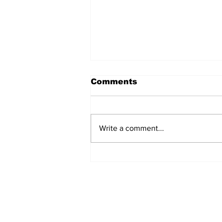
Comments
Write a comment...
03 दिवसीय इंटरनेशनल बुद्धिस्ट
कॉन्क्लेव का आज लखनऊ में शुभारम्भ