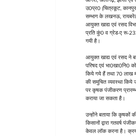
आगरा, अलीगढ़, झांसी एवं ल
उ0प्र0 (चित्रकूट, कानपुर
सम्भाग के लखनऊ, रायबरेली
आयुक्त खाद्य एवं रसद विभ
प्रति कुं0 व ग्रेड-ए रू-232
गयी है।
आयुक्त खाद्य एवं रसद ने
परिषद एवं भा0खा0नि0 को क
किये गये हैं तथा 70 लाख मी
की समुचित व्यवस्था किये जा
पर कृषक पंजीकरण प्रारम्भ 
कराया जा सकता है।
उन्होंने बताया कि कृषकों
किसानों द्वारा गतवर्ष पंज
केवल लॉक करना है। क्रय के