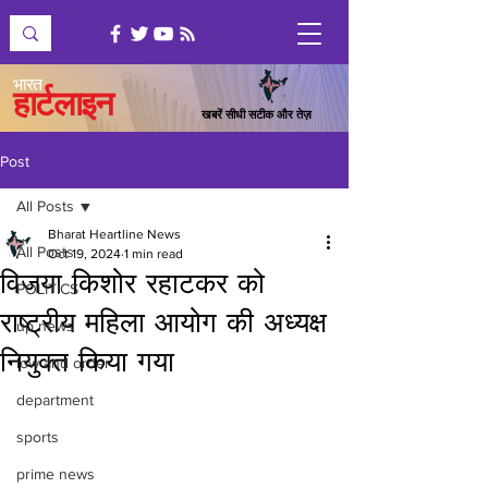
भारत
हार्टलाइन
खबरें सीधी सटीक और तेज़
Post
All Posts
Bharat Heartline News
All Posts
Oct 19, 2024
1 min read
विजया किशोर रहाटकर को
POLITICS
राष्ट्रीय महिला आयोग की अध्यक्ष
up news
नियुक्त किया गया
low and order
department
sports
prime news